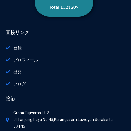
Total 1021209
直接リンク
登録
プロフィール
出発
ブログ
接触
Graha Fujiyama Lt 2
Jl.Tanjung Raya No.43,Karangasem,Laweyan,Surakarta
57145