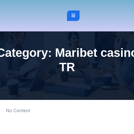
Category:
Maribet casin
TR
No Content