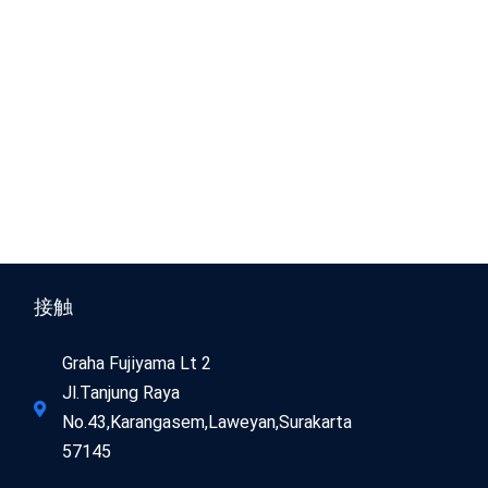
接触
Graha Fujiyama Lt 2
Jl.Tanjung Raya
No.43,Karangasem,Laweyan,Surakarta
57145