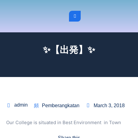
✨【出発】✨
admin
Pemberangkatan
March 3, 2018
Our College is situated in Best Environment in Town
Share this