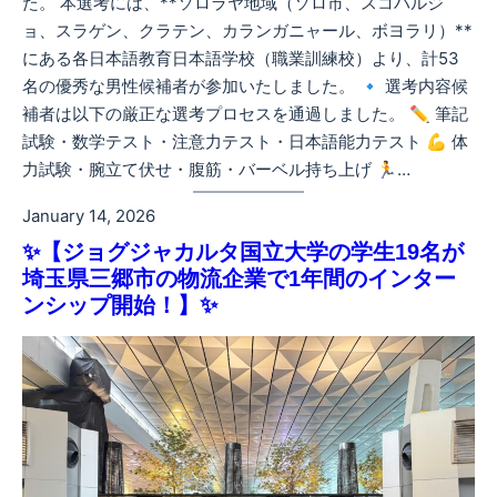
た。 本選考には、**ソロラヤ地域（ソロ市、スコハルジ
ョ、スラゲン、クラテン、カランガニャール、ボヨラリ）**
にある各日本語教育日本語学校（職業訓練校）より、計53
名の優秀な男性候補者が参加いたしました。 🔹 選考内容候
補者は以下の厳正な選考プロセスを通過しました。 ✏️ 筆記
試験・数学テスト・注意力テスト・日本語能力テスト 💪 体
力試験・腕立て伏せ・腹筋・バーベル持ち上げ 🏃…
January 14, 2026
✨【ジョグジャカルタ国立大学の学生19名が
埼玉県三郷市の物流企業で1年間のインター
ンシップ開始！】✨