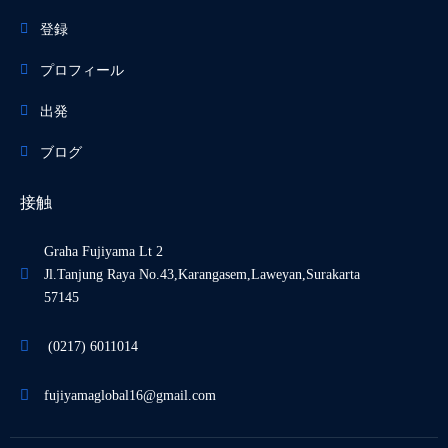
登録
プロフィール
出発
ブログ
接触
Graha Fujiyama Lt 2
Jl.Tanjung Raya No.43,Karangasem,Laweyan,Surakarta
57145
(0217) 6011014
fujiyamaglobal16@gmail.com