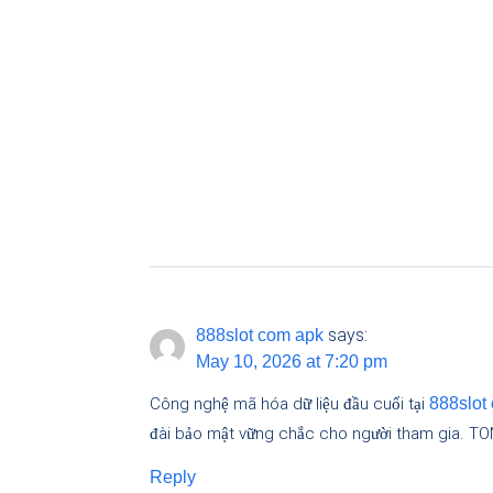
says:
888slot com apk
May 10, 2026 at 7:20 pm
Công nghệ mã hóa dữ liệu đầu cuối tại
888slot
đài bảo mật vững chắc cho người tham gia. T
Reply