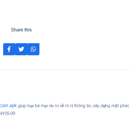
Share this
giúp loại bỏ mọi rủi ro về rò rỉ thông tin, xây dựng một phá
 com apk
ONY05-09