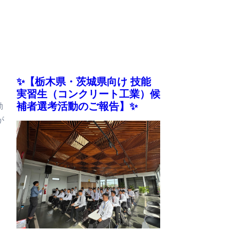
✨【栃木県・茨城県向け 技能
実習生（コンクリート工業）候
動
補者選考活動のご報告】✨
が