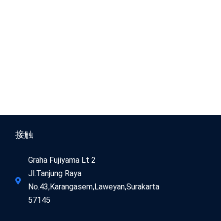
接触
Graha Fujiyama Lt 2
Jl.Tanjung Raya
No.43,Karangasem,Laweyan,Surakarta
57145