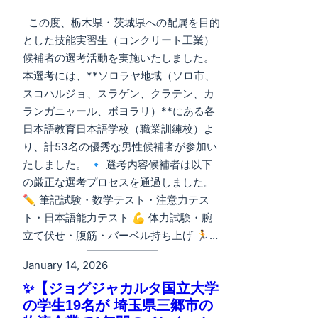
この度、栃木県・茨城県への配属を目的
とした技能実習生（コンクリート工業）
候補者の選考活動を実施いたしました。
本選考には、**ソロラヤ地域（ソロ市、
スコハルジョ、スラゲン、クラテン、カ
ランガニャール、ボヨラリ）**にある各
日本語教育日本語学校（職業訓練校）よ
り、計53名の優秀な男性候補者が参加い
たしました。 🔹 選考内容候補者は以下
の厳正な選考プロセスを通過しました。
✏️ 筆記試験・数学テスト・注意力テス
ト・日本語能力テスト 💪 体力試験・腕
立て伏せ・腹筋・バーベル持ち上げ 🏃…
January 14, 2026
✨【ジョグジャカルタ国立大学
の学生19名が 埼玉県三郷市の