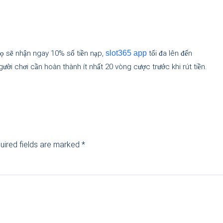
 họ sẽ nhận ngay 10% số tiền nạp,
tối đa lên đến
slot365 app
ời chơi cần hoàn thành ít nhất 20 vòng cược trước khi rút tiền.
uired fields are marked
*