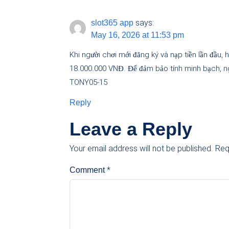
says:
slot365 app
May 16, 2026 at 11:53 pm
Khi người chơi mới đăng ký và nạp tiền lần đầu,
18.000.000 VNĐ. Để đảm bảo tính minh bạch, ngư
TONY05-15
Reply
Leave a Reply
Your email address will not be published.
Req
*
Comment