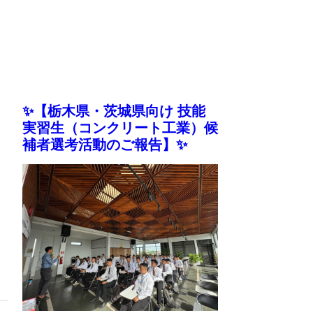
✨【栃木県・茨城県向け 技能
実習生（コンクリート工業）候
補者選考活動のご報告】✨