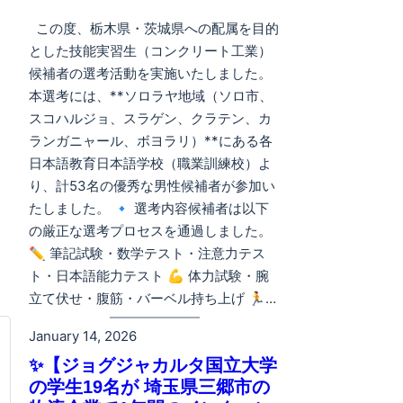
この度、栃木県・茨城県への配属を目的
とした技能実習生（コンクリート工業）
候補者の選考活動を実施いたしました。
本選考には、**ソロラヤ地域（ソロ市、
スコハルジョ、スラゲン、クラテン、カ
ランガニャール、ボヨラリ）**にある各
日本語教育日本語学校（職業訓練校）よ
り、計53名の優秀な男性候補者が参加い
たしました。 🔹 選考内容候補者は以下
の厳正な選考プロセスを通過しました。
✏️ 筆記試験・数学テスト・注意力テス
ト・日本語能力テスト 💪 体力試験・腕
立て伏せ・腹筋・バーベル持ち上げ 🏃…
January 14, 2026
✨【ジョグジャカルタ国立大学
の学生19名が 埼玉県三郷市の