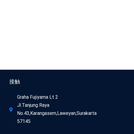
接触
Graha Fujiyama Lt 2
Jl.Tanjung Raya
No.43,Karangasem,Laweyan,Surakarta
57145