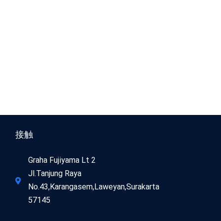
接触
Graha Fujiyama Lt 2
Jl.Tanjung Raya
No.43,Karangasem,Laweyan,Surakarta
57145