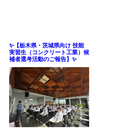
✨【栃木県・茨城県向け 技能
実習生（コンクリート工業）候
補者選考活動のご報告】✨