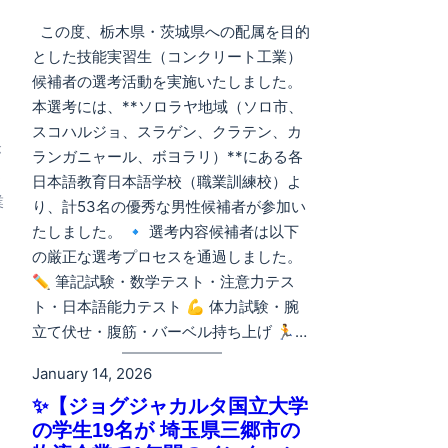
この度、栃木県・茨城県への配属を目的
とした技能実習生（コンクリート工業）
候補者の選考活動を実施いたしました。
本選考には、**ソロラヤ地域（ソロ市、
スコハルジョ、スラゲン、クラテン、カ
が
ランガニャール、ボヨラリ）**にある各
う
日本語教育日本語学校（職業訓練校）よ
業
り、計53名の優秀な男性候補者が参加い
たしました。 🔹 選考内容候補者は以下
の厳正な選考プロセスを通過しました。
✏️ 筆記試験・数学テスト・注意力テス
ト・日本語能力テスト 💪 体力試験・腕
立て伏せ・腹筋・バーベル持ち上げ 🏃…
January 14, 2026
✨【ジョグジャカルタ国立大学
の学生19名が 埼玉県三郷市の