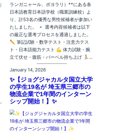
り
ランガニャール、ボヨラリ）**にある各
日本語教育日本語学校（職業訓練校）よ
り、計53名の優秀な男性候補者が参加い
たしました。 🔹 選考内容候補者は以下
の厳正な選考プロセスを通過しました。
✏️ 筆記試験・数学テスト・注意力テス
ト・日本語能力テスト 💪 体力試験・腕
立て伏せ・腹筋・バーベル持ち上げ 🏃…
January 14, 2026
✨【ジョグジャカルタ国立大学
の学生19名が 埼玉県三郷市の
物流企業で1年間のインターン
し
シップ開始！】✨