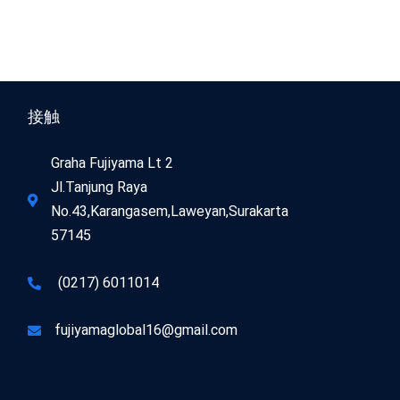
接触
Graha Fujiyama Lt 2
Jl.Tanjung Raya
No.43,Karangasem,Laweyan,Surakarta
57145
(0217) 6011014
fujiyamaglobal16@gmail.com